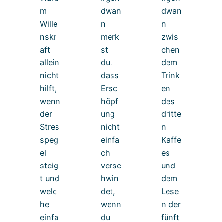
m
dwan
dwan
Wille
n
n
nskr
merk
zwis
aft
st
chen
allein
du,
dem
nicht
dass
Trink
hilft,
Ersc
en
wenn
höpf
des
der
ung
dritte
Stres
nicht
n
speg
einfa
Kaffe
el
ch
es
steig
versc
und
t und
hwin
dem
welc
det,
Lese
he
wenn
n der
einfa
du
fünft