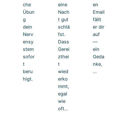
che
eine
en
Übun
Nach
Email
g
t gut
fällt
dein
schlä
er dir
Nerv
fst.
auf
ensy
Dass
—
stem
Gerei
ein
sofor
zthei
Geda
t
t
nke,
beru
wied
…
higt.
erko
mmt,
egal
wie
oft…