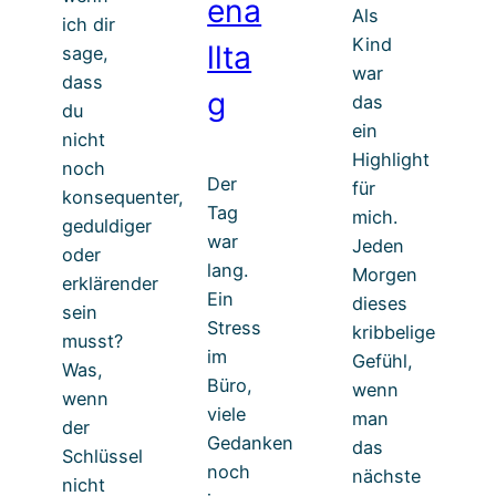
ena
Als
ich dir
Kind
llta
sage,
war
dass
g
das
du
ein
nicht
Highlight
noch
Der
für
konsequenter,
Tag
mich.
geduldiger
war
Jeden
oder
lang.
Morgen
erklärender
Ein
dieses
sein
Stress
kribbelige
musst?
im
Gefühl,
Was,
Büro,
wenn
wenn
viele
man
der
Gedanken
das
Schlüssel
noch
nächste
nicht