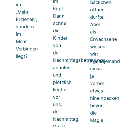
im
Säckchen
im
Kopf.
öffnen
„Mehr
Dann
durfte.
Erziehen“,
schnell
Aber
sondern
die
als
im
Kinder
Erwachsene
Mehr
von
wissen
Verbinden
der
wir:
liegt?
Nachmittagsbetreuung
Irgendjemand
abholen
muss
und
ja
plötzlich
vorher
liegt er
etwas
vor
hineinpacken,
uns:
bevor
der
die
Nachmittag.
Magie
Da ist