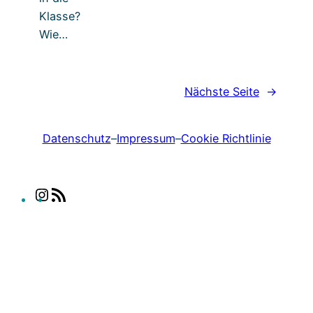
Klasse?
Wie…
Nächste Seite
→
Datenschutz
–
Impressum
–
Cookie Richtlinie
I
R
n
S
s
S
t
-
a
F
g
e
r
e