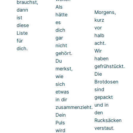
brauchst,
Als
dann
Morgens,
hätte
ist
kurz
es
diese
vor
dich
Liste
halb
gar
für
acht.
nicht
dich.
Wir
gehört.
haben
Du
gefrühstückt.
merkst,
Die
wie
Brotdosen
sich
sind
etwas
gepackt
in dir
und in
zusammenzieht.
den
Dein
Rucksäcken
Puls
verstaut.
wird