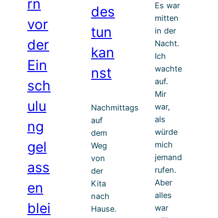
rn
Es war
des
mitten
vor
tun
in der
der
Nacht.
kan
Ich
Ein
wachte
nst
auf.
sch
Mir
ulu
war,
Nachmittags
als
auf
ng
würde
dem
gel
mich
Weg
jemand
von
ass
rufen.
der
Aber
Kita
en
alles
nach
blei
war
Hause.