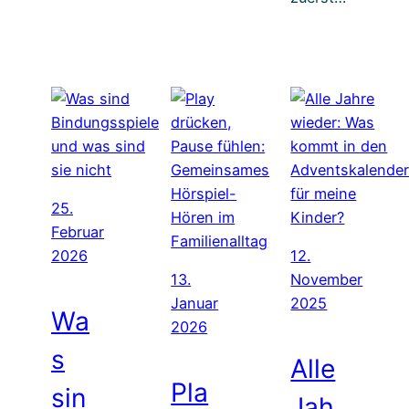
25.
Februar
2026
12.
13.
November
Januar
2025
Wa
2026
s
Alle
Pla
sin
Jah