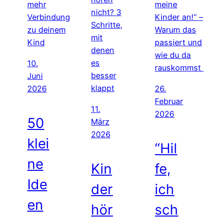
10.
Juni
2026
26.
Februar
11.
2026
50
März
2026
klei
“Hil
ne
Kin
fe,
Ide
der
ich
en
hör
sch