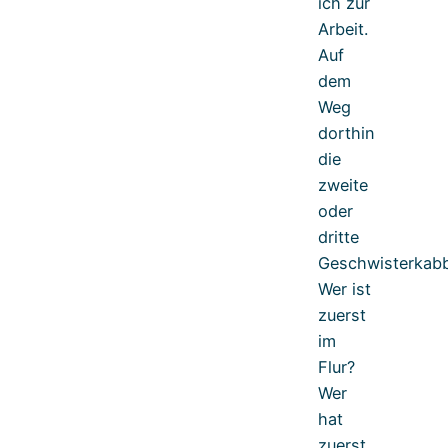
ich zur
Arbeit.
Auf
dem
Weg
dorthin
die
zweite
oder
dritte
Geschwisterkabb
Wer ist
zuerst
im
Flur?
Wer
hat
zuerst…