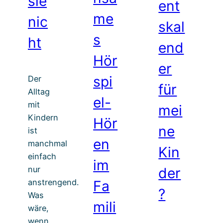
sie
ent
me
nic
skal
s
ht
end
Hör
er
spi
Der
für
Alltag
el-
mit
mei
Kindern
Hör
ne
ist
en
manchmal
Kin
einfach
im
nur
der
anstrengend.
Fa
?
Was
mili
wäre,
wenn