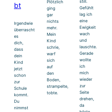
still.
Plötzlich
bt
Gefühlt
ging
lag ich
gar
eine
nichts
Irgendwie
Ewigkeit
mehr.
überrascht
wach
Mein
es
und
Kind
dich,
lauschte.
schrie,
dass
Gerade
warf
dein
wollte
sich
Kind
ich
auf
jetzt
mich
den
schon
wieder
Boden,
zur
zur
strampelte,
Schule
Seite
tobte.
kommt.
drehen,
Du
da
nimmst
hörte