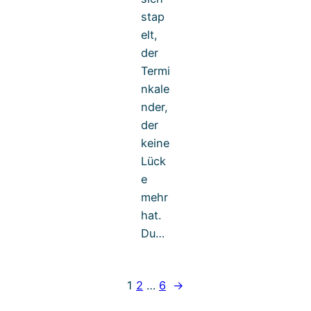
stap
elt,
der
Termi
nkale
nder,
der
keine
Lück
e
mehr
hat.
Du…
1
2
…
6
→