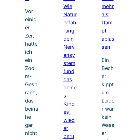
Vor
einig
er
Zeit
hatte
ich
ein
Ein
Zoo
Bech
m-
er
Gesp
kippt
räch,
um.
das
Leide
beina
r war
he
kein
gar
Wass
nicht
er