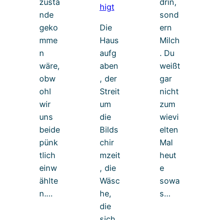
zusta
drin,
nde
sond
geko
Die
ern
mme
Haus
Milch
n
aufg
. Du
wäre,
aben
weißt
obw
, der
gar
ohl
Streit
nicht
wir
um
zum
uns
die
wievi
beide
Bilds
elten
pünk
chir
Mal
tlich
mzeit
heut
einw
, die
e
ählte
Wäsc
sowa
n.…
he,
s…
die
sich