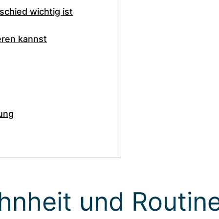
chied wichtig ist
eren kannst
ung
hnheit und Routin