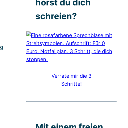
hörst du dich
schreien?
ag
Verrate mir die 3
Schritte!
Mit einem freien