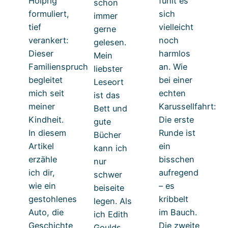
Holprig
fühlt es
schon
formuliert,
sich
immer
tief
vielleicht
gerne
verankert:
noch
gelesen.
Dieser
harmlos
Mein
Familienspruch
an. Wie
liebster
begleitet
bei einer
Leseort
mich seit
echten
ist das
meiner
Karussellfahrt:
Bett und
Kindheit.
Die erste
gute
In diesem
Runde ist
Bücher
Artikel
ein
kann ich
erzähle
bisschen
nur
ich dir,
aufregend
schwer
wie ein
– es
beiseite
gestohlenes
kribbelt
legen. Als
Auto, die
im Bauch.
ich Edith
Geschichte
Die zweite
Goulds