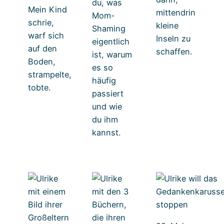
du, was
Mein Kind
mittendrin
Mom-
schrie,
kleine
Shaming
warf sich
Inseln zu
eigentlich
auf den
schaffen.
ist, warum
Boden,
es so
strampelte,
häufig
tobte.
passiert
und wie
du ihm
kannst.