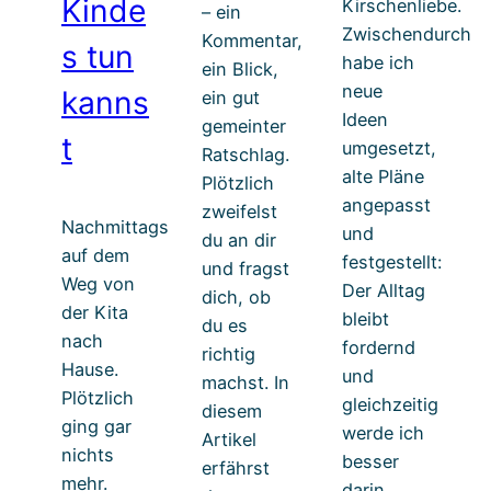
Kinde
Kirschenliebe.
– ein
Zwischendurch
Kommentar,
s tun
habe ich
ein Blick,
neue
kanns
ein gut
Ideen
gemeinter
t
umgesetzt,
Ratschlag.
alte Pläne
Plötzlich
angepasst
zweifelst
Nachmittags
und
du an dir
auf dem
festgestellt:
und fragst
Weg von
Der Alltag
dich, ob
der Kita
bleibt
du es
nach
fordernd
richtig
Hause.
und
machst. In
Plötzlich
gleichzeitig
diesem
ging gar
werde ich
Artikel
nichts
besser
erfährst
mehr.
darin,