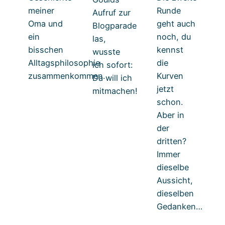
meiner
Runde
Aufruf zur
Oma und
geht auch
Blogparade
ein
noch, du
las,
bisschen
kennst
wusste
Alltagsphilosophie
die
ich sofort:
zusammenkommen.
Kurven
Da will ich
jetzt
mitmachen!
schon.
Aber in
der
dritten?
Immer
dieselbe
Aussicht,
dieselben
Gedanken…