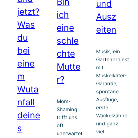
Bin
und
jetzt?
ich
Ausz
Was
eine
eiten
du
schle
bei
chte
Musik, ein
Gartenprojekt
eine
Mutte
mit
m
Muskelkater-
r?
Garantie,
Wuta
spontane
Ausflüge,
nfall
Mom-
erste
Shaming
deine
Wackelzähne
trifft uns
und ganz
oft
s
viel
unerwartet