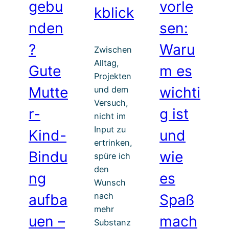
gebu
vorle
kblick
nden
sen:
?
Waru
Zwischen
Alltag,
Gute
m es
Projekten
Mutte
wichti
und dem
Versuch,
r-
g ist
nicht im
Input zu
Kind-
und
ertrinken,
Bindu
wie
spüre ich
den
ng
es
Wunsch
nach
aufba
Spaß
mehr
uen –
mach
Substanz