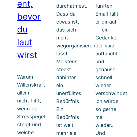
ent,
durchatmest.
fünften
Dass da
Email fällt
bevor
etwas ist,
er dir auf
du
das sich
— ein
nicht
Gedanke,
laut
wegorganisieren
der kurz
wirst
lässt.
auftaucht
Meistens
und
steckt
genauso
Warum
dahinter
schnell
Willenskraft
ein
wieder
allein
unerfülltes
verschwindet.
nicht hilft,
Bedürfnis.
Ich würde
wenn der
Ein
so gerne
Stresspegel
Bedürfnis
mal
steigt und
ist weit
wieder…
welche
mehr als
Und