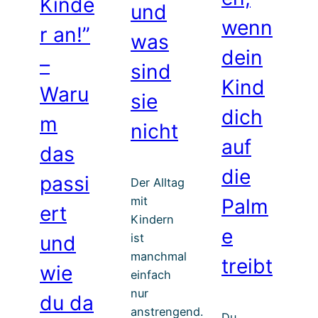
Kinde
und
wenn
r an!”
was
dein
–
sind
Kind
Waru
sie
dich
m
nicht
auf
das
die
passi
Der Alltag
mit
Palm
ert
Kindern
e
ist
und
manchmal
treibt
wie
einfach
nur
du da
anstrengend.
Du