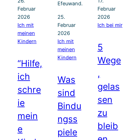
26.
17.
Februar
Februar
2026
25.
2026
Ich mit
Februar
Ich bei mir
meinen
2026
Kindern
Ich mit
5
meinen
Kindern
Wege
“Hilfe,
,
ich
Was
gelas
schre
sind
sen
ie
Bindu
zu
mein
ngss
bleib
e
piele
en,