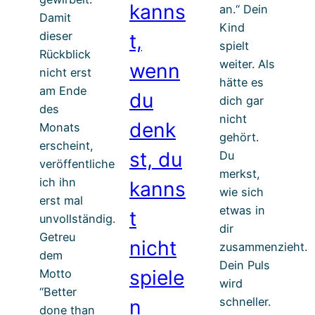
kanns
an.“ Dein
Damit
Kind
dieser
t,
spielt
Rückblick
weiter. Als
wenn
nicht erst
hätte es
am Ende
du
dich gar
des
nicht
denk
Monats
gehört.
erscheint,
st, du
Du
veröffentliche
merkst,
ich ihn
kanns
wie sich
erst mal
etwas in
t
unvollständig.
dir
Getreu
nicht
zusammenzieht.
dem
Dein Puls
spiele
Motto
wird
“Better
schneller.
n
done than