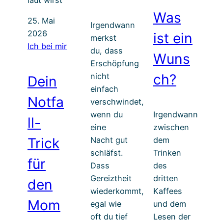
Was
25. Mai
Irgendwann
2026
ist ein
merkst
Ich bei mir
du, dass
Wuns
Erschöpfung
ch?
nicht
Dein
einfach
Notfa
verschwindet,
wenn du
Irgendwann
ll-
eine
zwischen
Trick
Nacht gut
dem
schläfst.
Trinken
für
Dass
des
Gereiztheit
dritten
den
wiederkommt,
Kaffees
Mom
egal wie
und dem
oft du tief
Lesen der