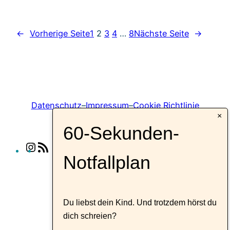
←
Vorherige Seite
1
2
3
4
…
8
Nächste Seite
→
Datenschutz
–
Impressum
–
Cookie Richtlinie
×
60-Sekunden-
I
R
Notfallplan
n
S
s
S
t
-
a
F
Du liebst dein Kind. Und trotzdem hörst du
g
e
dich schreien?
r
e