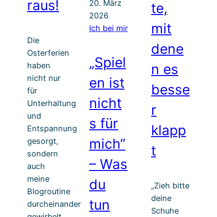
raus!
20. März
te,
2026
mit
Ich bei mir
Die
dene
Osterferien
„Spiel
haben
n es
nicht nur
en ist
besse
für
nicht
Unterhaltung
r
und
s für
klapp
Entspannung
mich“
gesorgt,
t
sondern
– Was
auch
meine
du
„Zieh bitte
Blogroutine
deine
tun
durcheinander
Schuhe
gewirbelt.