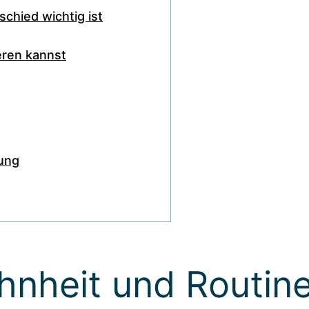
chied wichtig ist
eren kannst
ung
hnheit und Routin