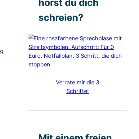
hörst du dich
schreien?
ag
Verrate mir die 3
Schritte!
Mit einem freien